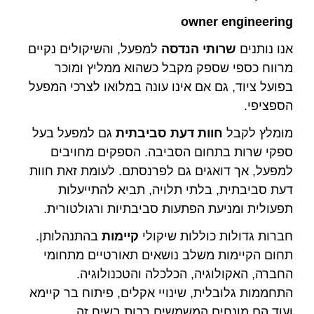
owner engineering
אנו נותנים
שרותי הנדסה
למפעל, והשיקולים נקיים
מרווח כספי שספק מקבל כשהוא ממליץ ומוכר
בפועל ציוד, גם אם אינו עונה במלואו לצרכי המפעל
הספציפי.
מומלץ לקבל
חוות דעת סביבתית
גם למפעל בעל
ספקי שרות בתחום הסביבה. הספקים מחויבים
למפעל, אך דואגים גם לפרנסתם. לעומת זאת חוות
דעת סביבתית, בלתי תלויה, תביא להתייעלות
תפעולית ומניעת הפתעות סביבתיות ורגולטורית.
חברות גדולות כוללות שיקולי
קיימות
בהתנהלותן.
תחום הקיימות משלב נושאים תאורטיים מתחומי
החברה, האקולוגיה, הכלכלה והטכנולוגיה.
התחממות גלובלית, שינויי אקלים, פיתוח בר קיימא
ועוד הם מונחים המשמשים רבות בשיח זה.