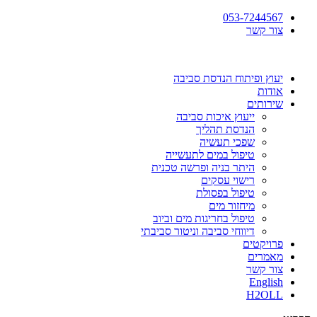
053-7244567
צור קשר
יעוץ ופיתוח הנדסת סביבה
אודות
שירותים
ייעוץ איכות סביבה
הנדסת תהליך
שפכי תעשיה
טיפול במים לתעשייה
היתר בניה ופרשה טכנית
רישוי עסקים
טיפול בפסולת
מיחזור מים
טיפול בחריגות מים וביוב
דיווחי סביבה וניטור סביבתי
פרויקטים
מאמרים
צור קשר
English
H2OLL