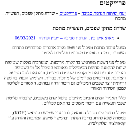
פרוייקטים
יעוץ ופיתוח הנדסת סביבה
»
פרוייקטים
»
שדרוג מתקן שפכים, תעשיית
מתכת
שדרוג מתקן שפכים, תעשיית מתכת
מאת: אילן כץ , הנדסת סביבה – ייעוץ ופיתוח |
06/03/2021
מפעל עיבוד מתכת וטיפול פני שטח מציב אתגרים סביבתיים בתחום
השפכים, כמו גם חומרים מסוכנים ופליטות לאוויר.
טיפולי פני השטח משתמש בחומצות מרוכזות. המערכות כוללות שטיפות
שונות להקטנת סחיפת הכימיקלים מאמבט הטיפול אל מי השטיפה
והביוב. יחד עם זאת מתקבלים שפכים חומציים, ובהתאם לסוג הטיפול
והמתכת גם ריכוזים מסויימים של מתכות כבדות. השימוש הנפוץ בחומצה
זרחתית יוצר שפכים המכילים גם ריכוזי זרחה גבוהים, האסורים לפליטה
למכון הטיהור האזורי.
כללי תאגידי המים והביוב מחייבים טיפול קדם בשפכים, שיבטיח פליטת
שפכי תעשייה עם ריכוזי מומסים בהתאם לכללים.
טיפול בסיסי הינו נטרול החומצה, לרוב ע"י שימוש בפוטאש (KOH),
במטרה שלא לחרוג בריכוז הנתרן. ובהמשך שיקוע המתכות והזרחן ע"י
קואגולציה ופלוקולציה.