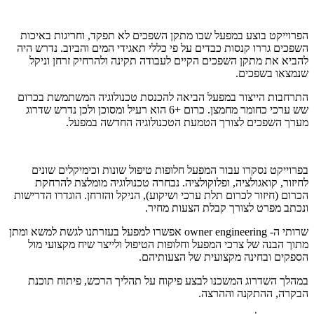
הפרוייקט בוצע במפעל שבו מתקן השפכים לא תפקד, וחריגות באיכות
השפכים גררו קנסות כבדים על פי כללי תאגידי המים והביוב. נדרש היה
להביא את מתקן השפכים הקיים לעבודה תקינה ולהרחיק זרחן וניקל
שנמצאו בשפכים.
התרחבות הייצור במפעל הביאה להכנסת טכנולוגיה המשתמשת בכרום
שש ערכי כחומר מחמצן. כרום +6 הוא רעיל ומסוכן ולכן נדרש שדרוג
מערך השפכים לצורך הטמעת הטכנולוגיה החדשה במפעל.
בפרוייקט נסקרו עבור המפעל חלופות טיפול שונות וכימיקלים שונים
לחיזור, קואגולציה, ופלוקולציה. נבחרה טכנולוגיה מומלצת להרחקת
הכרום (חיזור לכרום תלת ערכי ושיקוע), הניקל והזרחן. הוגדרו הדרישות
ונכתב מפרט לצורך קבלת הצעות מחיר.
שרותי ה- owner engineering אפשרו למפעל בעזרתנו לגשת למשא ומתן
מתוך הבנה של צרכי המפעל וחלופות הטיפול ולייצר שיח מקצועי מול
הספקים ובחינה מקצועית של הצעותיהם.
במהלך השדרוג המשכנו לבצע פיקוח על תהליך הרכש, פיתוח תוכנת
הבקרה, ההתקנה וההרצה.