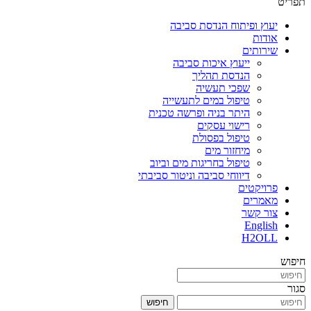
תפריט
יעוץ ופיתוח הנדסת סביבה
אודות
שירותים
ייעוץ איכות סביבה
הנדסת תהליך
שפכי תעשיה
טיפול במים לתעשייה
היתר בניה ופרשה טכנית
רישוי עסקים
טיפול בפסולת
מיחזור מים
טיפול בחריגות מים וביוב
דיווחי סביבה וניטור סביבתי
פרויקטים
מאמרים
צור קשר
English
H2OLL
חיפוש
סגור
חיפוש